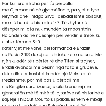
Por kur erdhi koha për t'u përballur
me Gjermaninë në gjysmëfinale, pa yjet e tyre
Neymar dhe Thiago Silva , debakli ishte absolut,
me një humbje historike 1-7. Të zhytur në
dëshpërim, ata nuk mundën ta mposhtnin
Holandën as në ndeshjen për vendin e tretë, ku
u shkatërruan 3-0.
Katër vjet më vonë, performanca e Brazilit
në Rusia 2018 dukej se i zhduku këto ndjenja. Me
një skuadër të ripërtërirë dhe Titen si trajner,
Brazili avancoi me besim nga faza e grupeve,
duke diktuar kushtet kundër një Meksike të
rrezikshme, por më pas u përball me
një Belgjikë surprizuese, e cila krenohej me
gjeneratën më të mirë të lojtarëve në historinë e
saj. Një Thibaut Courtois i pakalueshëm e mbajti
ekipin e tij në lojë dhe Seleção humbi 2-1 .