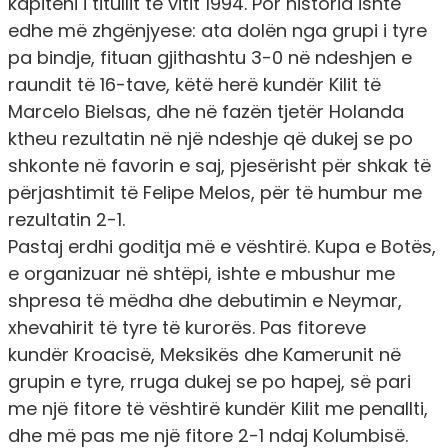
kapiteni i titullit të vitit 1994. Por historia ishte
edhe më zhgënjyese: ata dolën nga grupi i tyre
pa bindje, fituan gjithashtu 3-0 në ndeshjen e
raundit të 16-tave, këtë herë kundër Kilit të
Marcelo Bielsas, dhe në fazën tjetër Holanda
ktheu rezultatin në një ndeshje që dukej se po
shkonte në favorin e saj, pjesërisht për shkak të
përjashtimit të Felipe Melos, për të humbur me
rezultatin 2-1.
Pastaj erdhi goditja më e vështirë. Kupa e Botës,
e organizuar në shtëpi, ishte e mbushur me
shpresa të mëdha dhe debutimin e Neymar,
xhevahirit të tyre të kurorës. Pas fitoreve
kundër Kroacisë, Meksikës dhe Kamerunit në
grupin e tyre, rruga dukej se po hapej, së pari
me një fitore të vështirë kundër Kilit me penallti,
dhe më pas me një fitore 2-1 ndaj Kolumbisë.