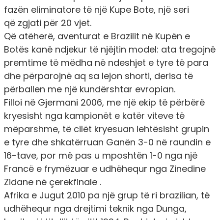
fazën eliminatore të një Kupe Bote, një seri
që zgjati për 20 vjet.
Që atëherë, aventurat e Brazilit në Kupën e
Botës kanë ndjekur të njëjtin model: ata tregojnë
premtime të mëdha në ndeshjet e tyre të para
dhe përparojnë aq sa lejon shorti, derisa të
përballen me një kundërshtar evropian.
Filloi në Gjermani 2006, me një ekip të përbërë
kryesisht nga kampionët e katër viteve të
mëparshme, të cilët kryesuan lehtësisht grupin
e tyre dhe shkatërruan Ganën 3-0 në raundin e
16-tave, por më pas u mposhtën 1-0 nga një
Francë e frymëzuar e udhëhequr nga Zinedine
Zidane në çerekfinale .
Afrika e Jugut 2010 pa një grup të ri brazilian, të
udhëhequr nga drejtimi teknik nga Dunga,