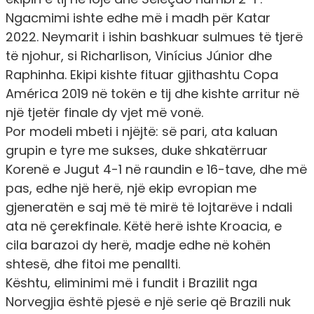
Ngacmimi ishte edhe më i madh për Katar
2022. Neymarit i ishin bashkuar sulmues të tjerë
të njohur, si Richarlison, Vinícius Júnior dhe
Raphinha. Ekipi kishte fituar gjithashtu Copa
América 2019 në tokën e tij dhe kishte arritur në
një tjetër finale dy vjet më vonë.
Por modeli mbeti i njëjtë: së pari, ata kaluan
grupin e tyre me sukses, duke shkatërruar
Korenë e Jugut 4-1 në raundin e 16-tave, dhe më
pas, edhe një herë, një ekip evropian me
gjeneratën e saj më të mirë të lojtarëve i ndali
ata në çerekfinale. Këtë herë ishte Kroacia, e
cila barazoi dy herë, madje edhe në kohën
shtesë, dhe fitoi me penallti.
Kështu, eliminimi më i fundit i Brazilit nga
Norvegjia është pjesë e një serie që Brazili nuk