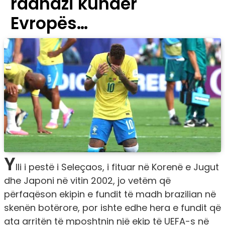
radhazi kundër
Evropës…
Y
lli i pestë i Seleçaos, i fituar në Korenë e Jugut
dhe Japoni në vitin 2002, jo vetëm që
përfaqëson ekipin e fundit të madh brazilian në
skenën botërore, por ishte edhe hera e fundit që
ata arritën të mposhtnin një ekip të UEFA-s në