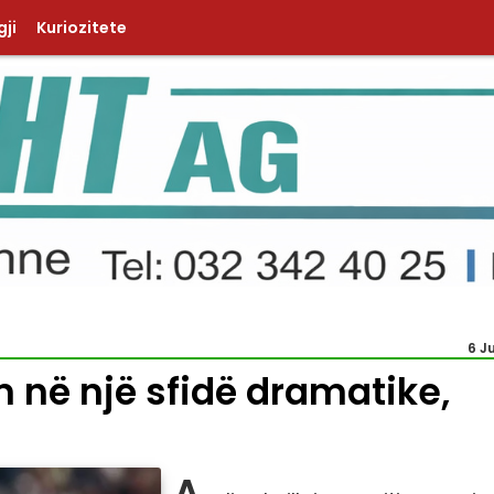
ji
Kuriozitete
6 J
 në një sfidë dramatike,
A