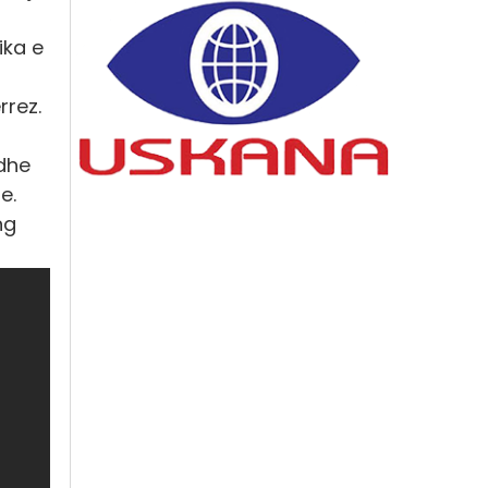
ika e
rrez.
 dhe
e.
ng