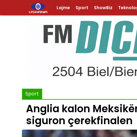
Lajme
Sport
ShowBiz
Teknolog
Sport
Anglia kalon Meksikën
siguron çerekfinalen