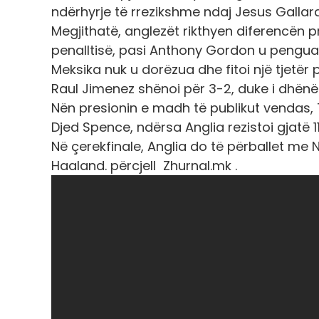
ndërhyrje të rrezikshme ndaj Jesus Gallar
Megjithatë, anglezët rikthyen diferencën p
penalltisë, pasi Anthony Gordon u pengua 
Meksika nuk u dorëzua dhe fitoi një tjetër p
Raul Jimenez shënoi për 3-2, duke i dhën
Nën presionin e madh të publikut vendas, 
Djed Spence, ndërsa Anglia rezistoi gjatë 1
Në çerekfinale, Anglia do të përballet me No
Haaland. përcjell Zhurnal.mk .