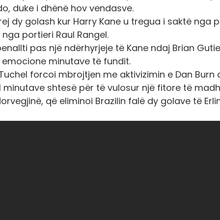
do, duke i dhënë hov vendasve.
rej dy golash kur Harry Kane u tregua i saktë nga p
nga portieri Raul Rangel.
enallti pas një ndërhyrjeje të Kane ndaj Brian Gutie
ë emocione minutave të fundit.
Tuchel forcoi mbrojtjen me aktivizimin e Dan Burn
1 minutave shtesë për të vulosur një fitore të madh
rvegjinë, që eliminoi Brazilin falë dy golave të Erli