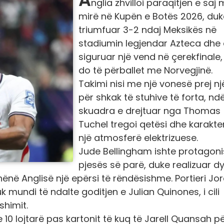
nglia zhvilloi paraqitjen e saj 
mirë në Kupën e Botës 2026, duk
triumfuar 3-2 ndaj Meksikës në
stadiumin legjendar Azteca dhe
siguruar një vend në çerekfinale,
do të përballet me Norvegjinë.
Takimi nisi me një vonesë prej nj
për shkak të stuhive të forta, nd
skuadra e drejtuar nga Thomas
Tuchel tregoi qetësi dhe karakte
një atmosferë elektrizuese.
Jude Bellingham ishte protagonis
pjesës së parë, duke realizuar d
në Anglisë një epërsi të rëndësishme. Portieri Jo
k mundi të ndalte goditjen e Julian Quinones, i cili
shimit.
e 10 lojtarë pas kartonit të kuq të Jarell Quansah pë