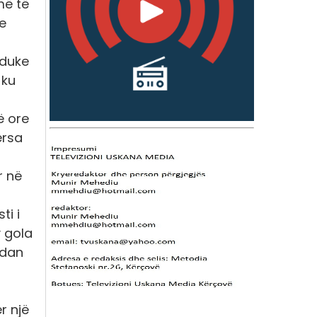
më të
e
 duke
 ku
ë ore
ërsa
r në
ti i
y gola
rdan
r një