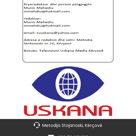
Metodija Stojanoski, Kërçovë