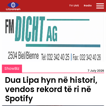
TV LIVE
Radio
ShowBiz
7 July 2026
Dua Lipa hyn në histori,
vendos rekord të ri në
Spotify