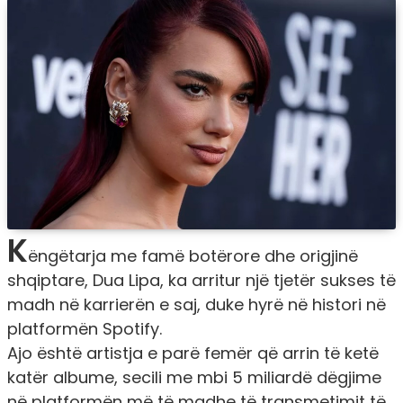
K
ëngëtarja me famë botërore dhe origjinë
shqiptare, Dua Lipa, ka arritur një tjetër sukses të
madh në karrierën e saj, duke hyrë në histori në
platformën Spotify.
Ajo është artistja e parë femër që arrin të ketë
katër albume, secili me mbi 5 miliardë dëgjime
në platformën më të madhe të transmetimit të