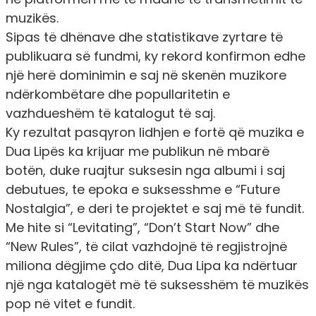
muzikës.
Sipas të dhënave dhe statistikave zyrtare të
publikuara së fundmi, ky rekord konfirmon edhe
një herë dominimin e saj në skenën muzikore
ndërkombëtare dhe popullaritetin e
vazhdueshëm të katalogut të saj.
Ky rezultat pasqyron lidhjen e fortë që muzika e
Dua Lipës ka krijuar me publikun në mbarë
botën, duke ruajtur suksesin nga albumi i saj
debutues, te epoka e suksesshme e “Future
Nostalgia”, e deri te projektet e saj më të fundit.
Me hite si “Levitating”, “Don’t Start Now” dhe
“New Rules”, të cilat vazhdojnë të regjistrojnë
miliona dëgjime çdo ditë, Dua Lipa ka ndërtuar
një nga katalogët më të suksesshëm të muzikës
pop në vitet e fundit.