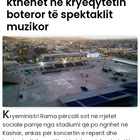
kthehet në kryeqytetin
boteror të spektaklit
muzikor
K
ryeministri Rama përcolli sot në rrjetet
sociale pamje nga stadiumi që po ngrihet në
Kashar, enkas për koncertin e reperit dhe