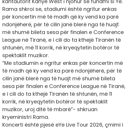
kantautorit Kanye West i njohur së fundmi si Ye.
Rama shkroi se, stadiumi është ngritur enkas
për koncertin më të madh që ky vend ka parë
ndonjëherë, për të cilin janë blerë nga të huajt
më shumë bileta sesa për finalen e Conference
League në Tiranë, e i cili do ta kthejë Tiranën të
shtunën, më 11 korrik, në kryeqytetin botëror të
spektaklit muzikor.
“Me stadiumin e ngritur enkas për koncertin më
të madh që ky vend ka parë ndonjëherë, për të
cilin janë blerë nga të huajt më shumë bileta
sesa për finalen e Conference League në Tiranë,
e i cili do ta kthejë Tiranën të shtunën, më 11
korrik, në kryeqytetin botëror të spektaklit
muzikor, uroj ditë të mbarë”-
shkruan
kryeministri Rama.
Koncerti është pjesë eYe Live Tour 2026, çmimi i