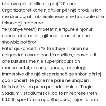
biletave për të cilin nis prej 120 euro.
Organizatorët kanë njoftuar për një produksion
me skenografi mbresëlënëse, efekte vizuale dhe
teknologji moderne.
Ye (Kanye West) mbetet një figurë e njohur
ndërkombëtarisht, gjithnjë i pranishëm në
showbiz botëror.
Pritet që koncerti i YE ta kthejë Tiranën në
epiqendrën evropiane të muzikës, showbiz-it
dhe kulturës me një superproduksion
monumental, skenë gjigande, teknologji
immersive dhe një eksperiencë që shkon përtej
çdo koncerti të parë më parë në Shqipëri.
Ndërkohë vijon puna për ndërtimin e “Eagle
Stadium”, stadiumi i cili do të mirëpresë rreth
60.000 spektatorë nga Shqipëria, rajoni e bota.