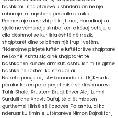
bashkimi i shqiptarëve u shndërruan në një
mburojë të fuqishme përballë armikut.
Përmes një mesazhi përkujtimor, Haradinaj ka
sjellë në vëmendje simbolikën e kësaj beteje, e
cila dëshmoi se kur liria është në rrezik,
shqiptarët dinë të bëhen një trup i vetëm.
“Nderojmë përjetë luftën e luftëtarëve shqiptarë
në Loxhë. Ashtu siç dinë shqiptarët të
bashkohen kundër armikut, ashtu ishim të gjithë
bashkë në Loxhë”, ka shkruar ai.
Në këtë përvjetor, ish-komandanti i UÇK-së ka
përulur kokën para përjetësisë së dëshmorëve
Tahir Shala, Rrustem Bruqi, Enver Alaj, Lumni
Surdulli dhe Xhavit Qufaj, të cilët mbeten
gurthemel i lirisë së Kosovës. Po ashtu, ai ka
nderuar kujtimin e luftëtarëve Nimon Bajraktari,