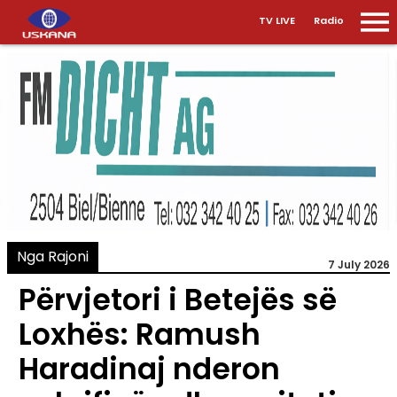
TV LIVE
Radio
Nga Rajoni
7 July 2026
Përvjetori i Betejës së
Loxhës: Ramush
Haradinaj nderon