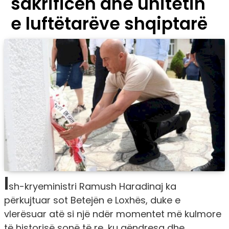
sakrificën dhe unitetin
e luftëtarëve shqiptarë
I
sh-kryeministri Ramush Haradinaj ka
përkujtuar sot Betejën e Loxhës, duke e
vlerësuar atë si një ndër momentet më kulmore
të historisë sonë të re, ku qëndresa dhe