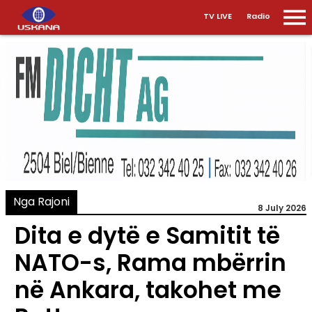
TV LIVE
Radio
Nga Rajoni
8 July 2026
Dita e dytë e Samitit të
NATO-s, Rama mbërrin
në Ankara, takohet me