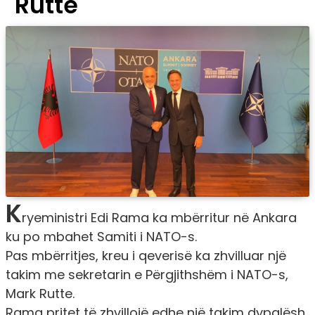
Rutte
K
ryeministri Edi Rama ka mbërritur në Ankara
ku po mbahet Samiti i NATO-s.
Pas mbërritjes, kreu i qeverisë ka zhvilluar një
takim me sekretarin e Përgjithshëm i NATO-s,
Mark Rutte.
Rama pritet të zhvillojë edhe një takim dypalësh