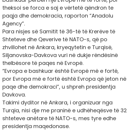
theksoi se forca e saj e vërtetë qëndron te
paqja dhe demokracia, raporton “Anadolu
Agency”.
Para nisjes së Samitit të 36-të të Krerëve të
Shteteve dhe Qeverive të NATO-s, që po
zhvillohet në Ankara, kryeqytetin e Turqisë,
Siljanovska-Davkova vuri në dukje rëndësinë
thelbësore të paqes në Evropë.
“Evropa e bashkuar është Evropë më e fortë,
por Evropa më e fortë është Evropa që jeton në
paqe dhe demokraci”, u shpreh presidentja
Davkova.
Takimi dyditor në Ankara, i organizuar nga
Turqia, nisi dje me praninë e udhëheqësve të 32
shteteve anëtare të NATO-s, mes tyre edhe
presidentja maqedonase.