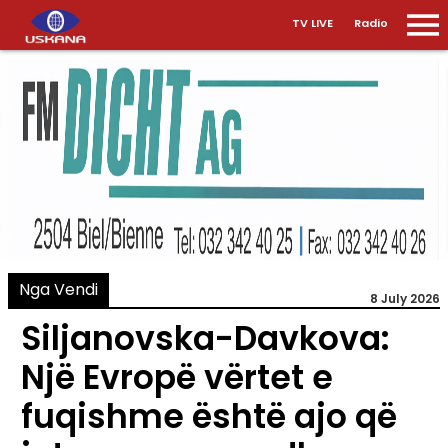
TV LIVE
Radio
Nga Vendi
8 July 2026
Siljanovska-Davkova:
Një Evropë vërtet e
fuqishme është ajo që