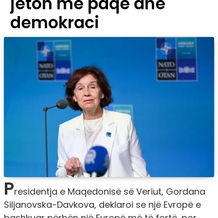
jeton me paqe dhe
demokraci
P
residentja e Maqedonisë së Veriut, Gordana
Siljanovska-Davkova, deklaroi se një Evropë e
bashkuar përbën një Evropë më të fortë, por